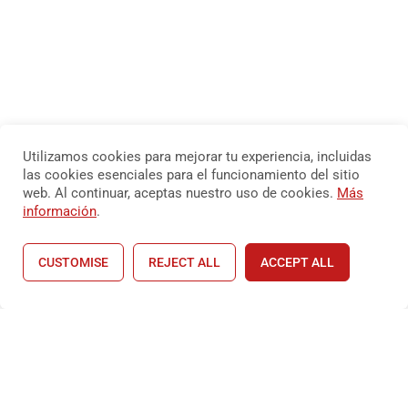
¿ESTAS LISTO?
Utilizamos cookies para mejorar tu experiencia, incluidas
las cookies esenciales para el funcionamiento del sitio
web. Al continuar, aceptas nuestro uso de cookies.
Más
Aprender es Simple
información
.
CUSTOMISE
REJECT ALL
ACCEPT ALL
EMPIEZA AHORA
Home
Courses
Shop
Account